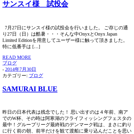
サンスイ様 試投会
7月27日にサンスイ様の試投会を行いました。 ご存じの通
り27日（日）は酷暑・・・そんな中OnyxとOnyx Japan
Limited Editionを用意してユーザー様に触って頂きました。
特に低番手は […]
READ MORE
ブログ
-
2014年7月30日
カテゴリー:
ブログ
SAMURAI
BLUE
昨日の日本代表は残念でした！ 思い出すのは４年前、南ア
でのW杯、その時は阿寒湖のフライフィッシングフェスタの
最中！グループリーグ最終戦のデンマーク戦は、まさに釣り
に行く前の朝、前半だけを観て渡船に乗り込んだことを思い