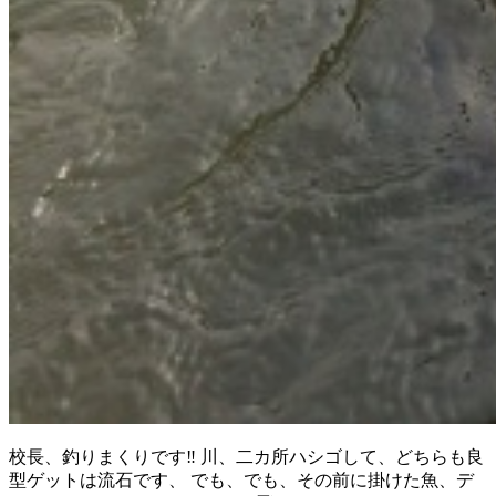
校長、釣りまくりです‼︎ 川、二カ所ハシゴして、どちらも良
型ゲットは流石です、 でも、でも、その前に掛けた魚、デ