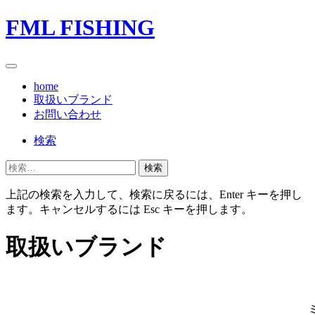
FML FISHING
home
取扱いブランド
お問い合わせ
検索
ソ
検
ー
索:
シ
上記の検索を入力して、検索に戻るには、Enter キーを押し
ャ
ます。キャンセルするには Esc キーを押します。
ル
ナ
取扱いブランド
ビ
ゲ
ー
シ
ョ
ン