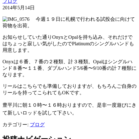
ブログ
2014年5月14日
今週１９日に札幌で行われる試投会に向けて
荷物を出荷。
お知らせしていた通りOnyxとOpalを持ち込み、それだけで
はちょっと寂しい気がしたのでPlatinumのシングルハンドも
用意します。
Onyxは６番、７番の２種類、計３種類。Opalはシングルハ
ンド８番〜１１番、ダブルハンド5/6番〜9/10番の計７種類に
なります。
リールはこちらでも準備しておりますが、もちろんご自身の
リールを持ってこられてもOKです。
豊平川に朝１０時〜１６時おりますので、
是非一度遊びにき
て新しいロッドを試して下さい。
カテゴリー:
ブログ