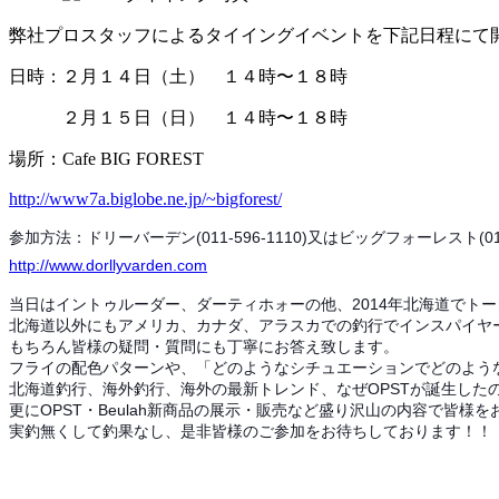
弊社プロスタッフによるタイイングイベントを下記日程にて
日時：２月１４日（土） １４時〜１８時
２月１５日（日） １４時〜１８時
場所：Cafe BIG FOREST
http://www7a.biglobe.ne.jp/~bigforest/
参加方法：ドリーバーデン(011-596-1110)又はビッグフォーレスト(01
http://www.dorllyvarden.com
当日はイントゥルーダー、ダーティホォーの他、2014年北海道でト
北海道以外にもアメリカ、カナダ、アラスカでの釣行でインスパイヤ
もちろん皆様の疑問・質問にも丁寧にお答え致します。
フライの配色パターンや、「どのようなシチュエーションでどのよう
北海道釣行、海外釣行、海外の最新トレンド、なぜOPSTが誕生した
更にOPST・Beulah新商品の展示・販売など盛り沢山の内容で皆様
実釣無くして釣果なし、是非皆様のご参加をお待ちしております！！