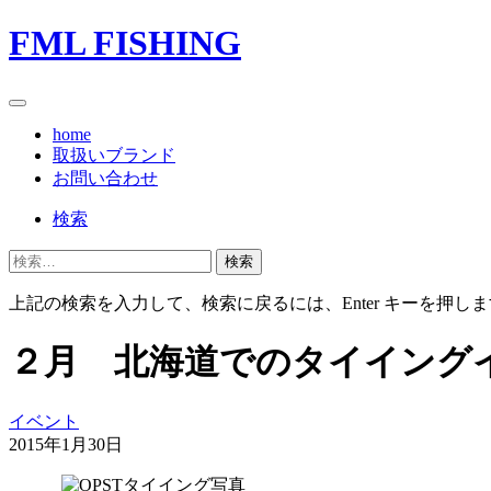
FML FISHING
home
取扱いブランド
お問い合わせ
検索
ソ
検
ー
索:
シ
上記の検索を入力して、検索に戻るには、Enter キーを押しま
ャ
ル
２月 北海道でのタイイング
ナ
ビ
ゲ
ー
イベント
シ
2015年1月30日
ョ
ン