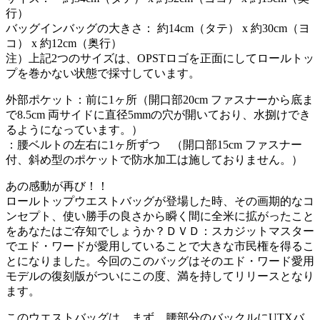
行）
バッグインバッグの大きさ： 約14cm（タテ） x 約30cm（ヨ
コ） x 約12cm（奥行）
注）上記2つのサイズは、OPSTロゴを正面にしてロールトッ
プを巻かない状態で採寸しています。
外部ポケット：前に1ヶ所（開口部20cm ファスナーから底ま
で8.5cm 両サイドに直径5mmの穴が開いており、水捌けでき
るようになっています。）
：腰ベルトの左右に1ヶ所ずつ （開口部15cm ファスナー
付、斜め型のポケットで防水加工は施しておりません。）
あの感動が再び！！
ロールトップウエストバッグが登場した時、その画期的なコ
ンセプト、使い勝手の良さから瞬く間に全米に拡がったこと
をあなたはご存知でしょうか？ＤＶＤ：スカジットマスター
でエド・ワードが愛用していることで大きな市民権を得るこ
とになりました。今回のこのバッグはそのエド・ワード愛用
モデルの復刻版がついにこの度、満を持してリリースとなり
ます。
このウエストバッグは、まず、腰部分のバックルにUTXバ