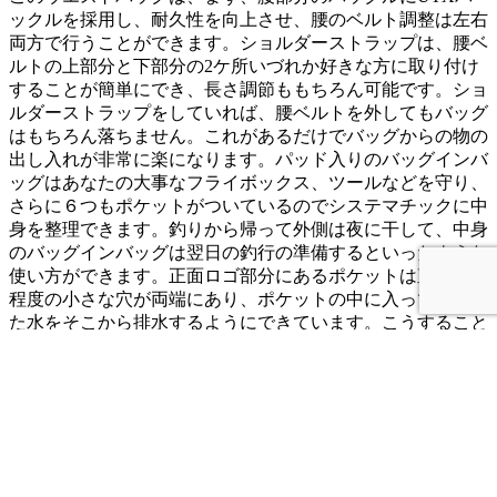
ックルを採用し、耐久性を向上させ、腰のベルト調整は左右
両方で行うことができます。ショルダーストラップは、腰ベ
ルトの上部分と下部分の2ケ所いづれか好きな方に取り付け
することが簡単にでき、長さ調節ももちろん可能です。ショ
ルダーストラップをしていれば、腰ベルトを外してもバッグ
はもちろん落ちません。これがあるだけでバッグからの物の
出し入れが非常に楽になります。パッド入りのバッグインバ
ッグはあなたの大事なフライボックス、ツールなどを守り、
さらに６つもポケットがついているのでシステマチックに中
身を整理できます。釣りから帰って外側は夜に干して、中身
のバッグインバッグは翌日の釣行の準備するといったような
使い方ができます。正面ロゴ部分にあるポケットは直径5mm
程度の小さな穴が両端にあり、ポケットの中に入ってしまっ
た水をそこから排水するようにできています。こうすること
によって、そのポケットに収納しているティペットやツール
が長時間水に浸かったとしても、一旦陸に上がれば穴から水
が排水されるのでそのままポケットを気にすることなく歩い
て行けます。
カテゴリー:
新製品